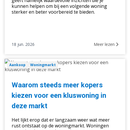
geeft namelijk waardevolle inzichten die je
kunnen helpen om bij een volgende woning
sterker en beter voorbereid te bieden.
18 jun. 2026
Meer lezen
Waarom
Aankoop
Woningmarkt
steeds
meer
kopers
Waarom steeds meer kopers
kiezen
kiezen voor een kluswoning in
voor
een
deze markt
kluswoning
in
Het lijkt erop dat er langzaam weer wat meer
deze
rust ontstaat op de woningmarkt. Woningen