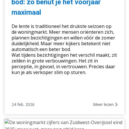
bod: zo benut je het voorjaar
bod:
zo
maximaal
benut
je
De lente is traditioneel het drukste seizoen op
het
de woningmarkt. Meer mensen oriënteren zich,
plannen bezichtigingen en willen vóór de zomer
voorjaar
duidelijkheid. Maar meer kijkers betekent niet
maximaal
automatisch een beter bod.
Wat tijdens bezichtigingen het verschil maakt, zit
zelden in grote verbouwingen. Het zit in
perceptie, in gevoel, in vertrouwen. Precies daar
kun je als verkoper slim op sturen.
24 feb. 2026
Meer lezen
De