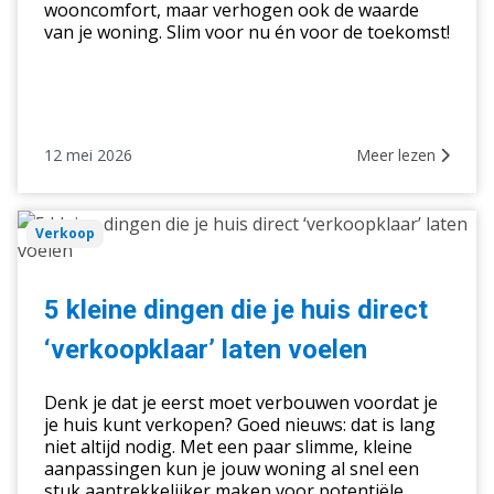
wooncomfort, maar verhogen ook de waarde
van je woning. Slim voor nu én voor de toekomst!
12 mei 2026
Meer lezen
5
Verkoop
kleine
dingen
die
5 kleine dingen die je huis direct
je
‘verkoopklaar’ laten voelen
huis
direct
Denk je dat je eerst moet verbouwen voordat je
‘verkoopklaar’
je huis kunt verkopen? Goed nieuws: dat is lang
laten
niet altijd nodig. Met een paar slimme, kleine
voelen
aanpassingen kun je jouw woning al snel een
stuk aantrekkelijker maken voor potentiële