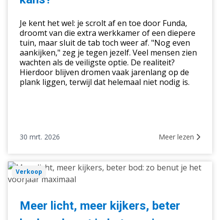
een
gemiste
Je kent het wel: je scrolt af en toe door Funda,
kans?
droomt van die extra werkkamer of een diepere
tuin, maar sluit de tab toch weer af. "Nog even
aankijken," zeg je tegen jezelf. Veel mensen zien
wachten als de veiligste optie. De realiteit?
Hierdoor blijven dromen vaak jarenlang op de
plank liggen, terwijl dat helemaal niet nodig is.
30 mrt. 2026
Meer lezen
Meer
Verkoop
licht,
meer
kijkers,
Meer licht, meer kijkers, beter
beter