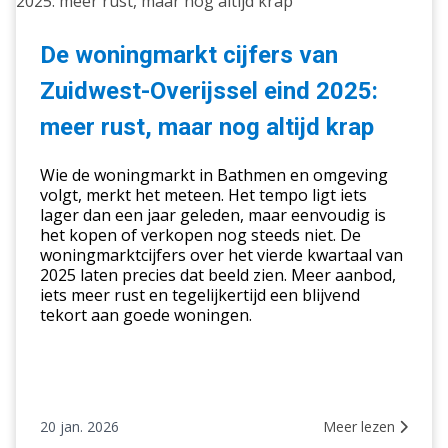
woningmarkt
cijfers
van
De woningmarkt cijfers van
Zuidwest-
Zuidwest-Overijssel eind 2025:
Overijssel
eind
meer rust, maar nog altijd krap
2025:
meer
Wie de woningmarkt in Bathmen en omgeving
rust,
volgt, merkt het meteen. Het tempo ligt iets
lager dan een jaar geleden, maar eenvoudig is
maar
het kopen of verkopen nog steeds niet. De
nog
woningmarktcijfers over het vierde kwartaal van
altijd
2025 laten precies dat beeld zien. Meer aanbod,
krap
iets meer rust en tegelijkertijd een blijvend
tekort aan goede woningen.
20 jan. 2026
Meer lezen