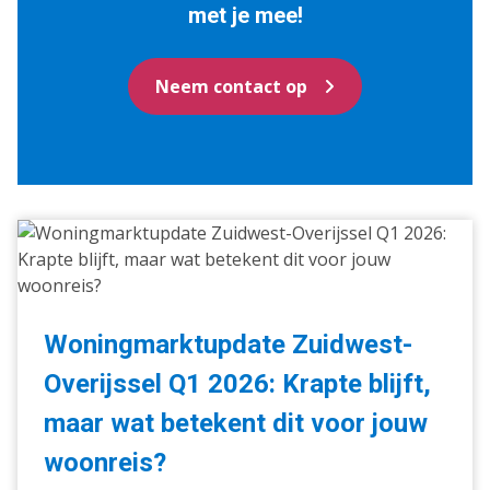
met je mee!
Neem contact op
Woningmarktupdate
Zuidwest-
Overijssel
Q1
2026:
Woningmarktupdate Zuidwest-
Krapte
Overijssel Q1 2026: Krapte blijft,
blijft,
maar
maar wat betekent dit voor jouw
wat
woonreis?
betekent