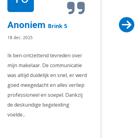
Anoniem
Dhr
Brink 5
Elf
18 dec. 2025
18 dec.
Ik ben ontzettend tevreden over
mijn makelaar. De communicatie
Het co
was altijd duidelijk en snel, er werd
gemaak
goed meegedacht en alles verliep
verkoo
professioneel en soepel. Dankzij
verlop
de deskundige begeleiding
begele
voelde...
over d
over he