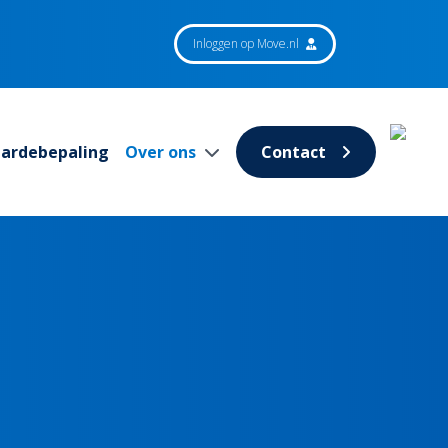
Inloggen op Move.nl
aardebepaling
Over ons
Contact