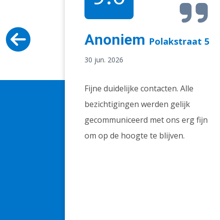
Anoniem
antijn
Polakstraat 5
30 jun. 2026
Fijne duidelijke contacten. Alle
tact is
bezichtigingen werden gelijk
lijk.
gecommuniceerd met ons erg fijn
ken na!
om op de hoogte te blijven.
seren en
terug.