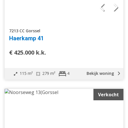
7213 CC Gorssel
Haerkamp 41
€ 425.000 k.k.
115 m²
279 m²
Bekijk woning
4
Verkocht