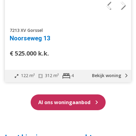
7213 XV Gorssel
Noorseweg 13
€ 525.000 k.k.
122 m²
312 m²
Bekijk woning
4
Al ons woningaanbod