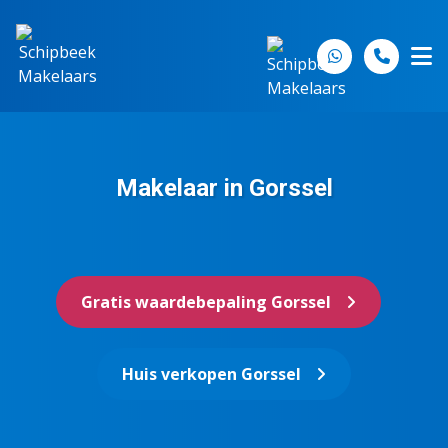
Spring naar inhoud
Makelaar in Gorssel
Gratis waardebepaling Gorssel
Huis verkopen Gorssel