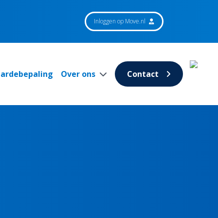
Inloggen op Move.nl
aardebepaling
Over ons
Contact