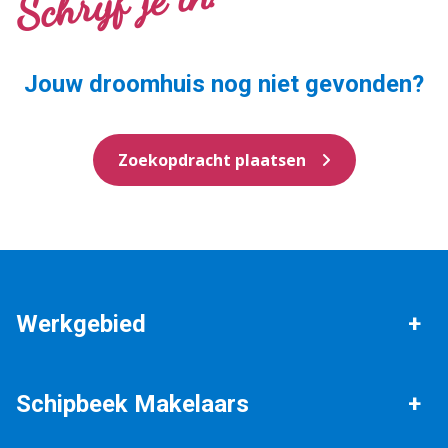
Schrijf je in!
Jouw droomhuis nog niet gevonden?
Zoekopdracht plaatsen
Werkgebied
Bathmen
Deventer
Schipbeek Makelaars
Holten
Okkenbroek