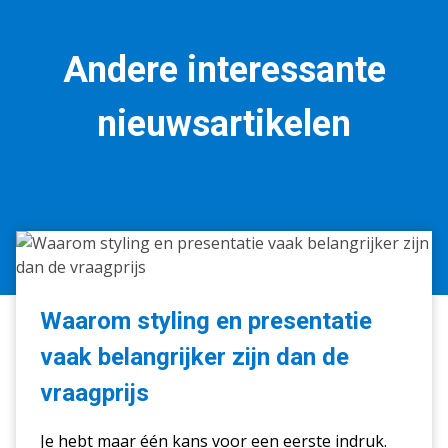
Andere interessante
nieuwsartikelen
Waarom
styling
en
presentatie
Waarom styling en presentatie
vaak
vaak belangrijker zijn dan de
belangrijker
zijn
vraagprijs
dan
de
Je hebt maar één kans voor een eerste indruk.