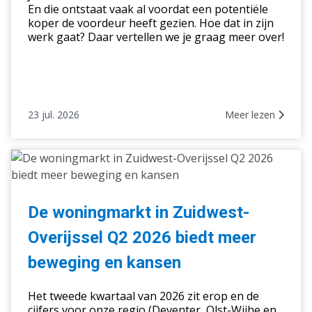
vraagprijs
En die ontstaat vaak al voordat een potentiële
koper de voordeur heeft gezien. Hoe dat in zijn
werk gaat? Daar vertellen we je graag meer over!
23 jul. 2026
Meer lezen
De
woningmarkt
in
Zuidwest-
De woningmarkt in Zuidwest-
Overijssel
Overijssel Q2 2026 biedt meer
Q2
2026
beweging en kansen
biedt
meer
Het tweede kwartaal van 2026 zit erop en de
beweging
cijfers voor onze regio (Deventer, Olst-Wijhe en