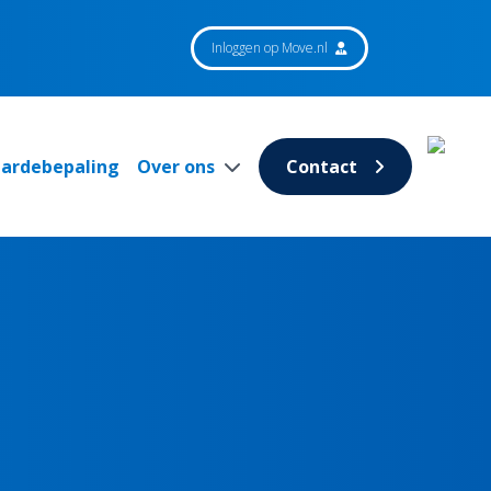
Inloggen op Move.nl
aardebepaling
Over ons
Contact