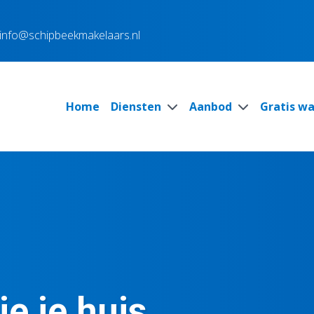
info@schipbeekmakelaars.nl
Home
Diensten
Aanbod
Gratis w
ie je huis