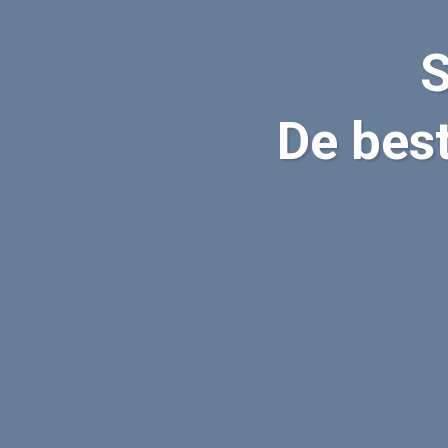
S
De best