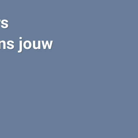
rs
ens jouw