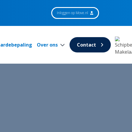
Inloggen op Move.nl
aardebepaling
Over ons
Contact