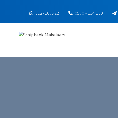
Spring naar inhoud
0627207922
0570 - 234 250