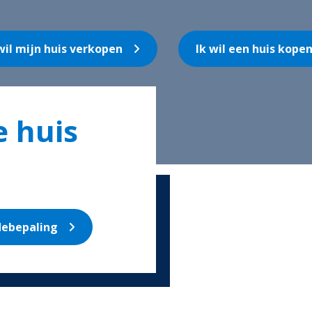
wil mijn huis verkopen
Ik wil een huis kope
 huis
debepaling