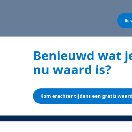
Ik 
Benieuwd wat je
nu waard is?
Kom erachter tijdens een gratis waar