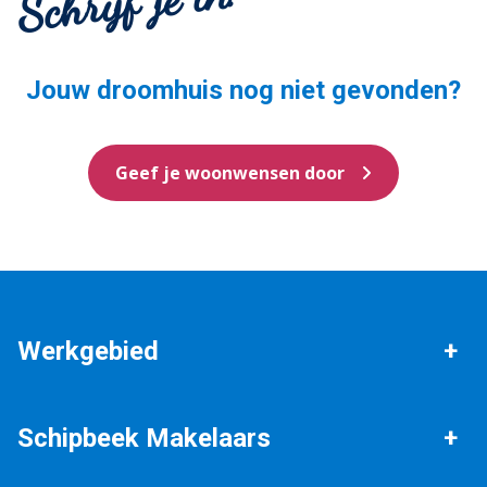
Schrijf je in!
Jouw droomhuis nog niet gevonden?
Geef je woonwensen door
Werkgebied
Bathmen
Deventer
Schipbeek Makelaars
Holten
Okkenbroek