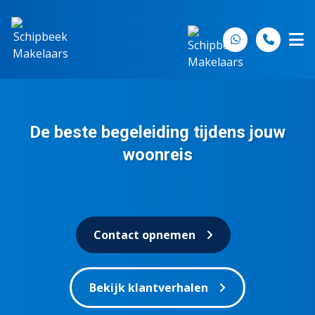
Spring naar inhoud
De beste begeleiding tijdens jouw
woonreis
Contact opnemen
Bekijk klantverhalen