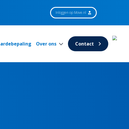
Inloggen op Move.nl
aardebepaling
Over ons
Contact