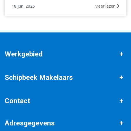
18 jun. 2026
Meer lezen
Werkgebied
Bathmen
Deventer
Schipbeek Makelaars
Holten
Okkenbroek
Verkopen
Gratis waardebepaling
Contact
Gorssel
Epse
Aankopen
Gratis zoekopdracht
Algemeen nummer
Adresgegevens
Taxaties
0570 - 234 250