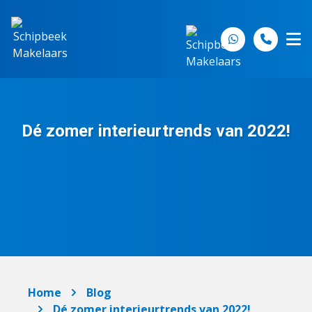
Spring naar inhoud
Dé zomer interieurtrends van 2022!
Home
Blog
Dé zomer interieurtrends van 2022!