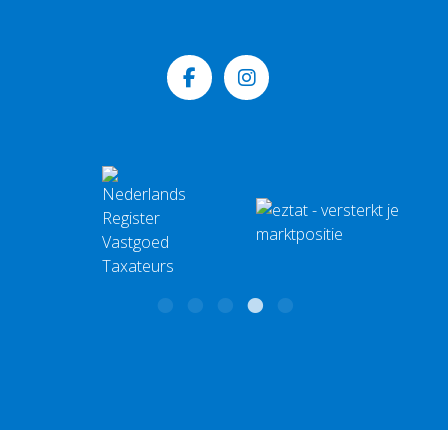
Schipbeek Makelaars
Mailadres
Molenstraat 10
info@schipbeekmakelaars.nl
7437 AH Bathmen
BTW: NL 001579807B70 | KvK: 58548823