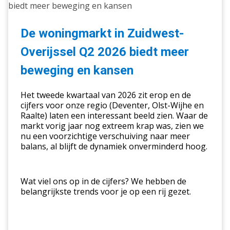
woningmarkt
in
Zuidwest-
De woningmarkt in Zuidwest-
Overijssel
Overijssel Q2 2026 biedt meer
Q2
2026
beweging en kansen
biedt
meer
Het tweede kwartaal van 2026 zit erop en de
beweging
cijfers voor onze regio (Deventer, Olst-Wijhe en
Raalte) laten een interessant beeld zien. Waar de
en
markt vorig jaar nog extreem krap was, zien we
kansen
nu een voorzichtige verschuiving naar meer
balans, al blijft de dynamiek onverminderd hoog.
Wat viel ons op in de cijfers? We hebben de
belangrijkste trends voor je op een rij gezet.