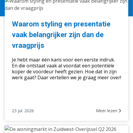
Waarom
styling
en
presentatie
Waarom styling en presentatie
vaak
vaak belangrijker zijn dan de
belangrijker
zijn
vraagprijs
dan
de
Je hebt maar één kans voor een eerste indruk.
vraagprijs
En die ontstaat vaak al voordat een potentiële
koper de voordeur heeft gezien. Hoe dat in zijn
werk gaat? Daar vertellen we je graag meer over!
23 jul. 2026
Meer lezen
De